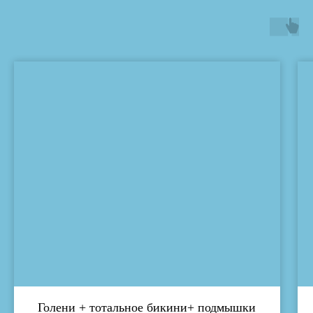
Голени + тотальное бикини+ подмышки