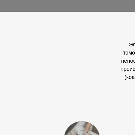
Эл
помо
непос
проис
(ко