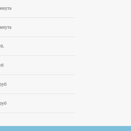
минута
минута
б.
уб
 руб
 руб