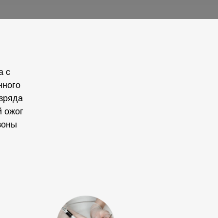
а с
нного
азряда
й ожог
зоны