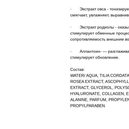
· Экстракт овса - тонизирует
смягчает, увлажняет, выравни
· Экстракт родиолы - оказыв
стимулирует обменные процес
сопротивляемость внешним во
· Аллантоин- — разглаживает
стимулирует обновление.
Состав:
WATER/ AQUA, TILIA CORDAT
ROSEA EXTRACT, ASCOPHYL
EXTRACT, GLYCEROL, POLYSO
HYALURONATE, COLLAGEN, EL
ALANINE, PARFUM, PROPYLE
PROPYLPARABEN.