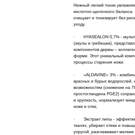
Нежный легкий тоник увлажняе
кислотно‐щелочного баланса.
очищает и тонизирует без рис
уходу.
· HYASEALON 0,7% - мультиф
(акулы и гребешка), предста
компонентов дермы – коллаген
форме. Этот уникальный комп
процессы старения кожи;
· «ALDAVINE» 3% ‐ комбинац
красных и бурых водорослей,
возможностям (снижение на 7
простогландина PGE2) сохран
и хрупкость, нормализует мик
кожи и отек;
· Экстракт липы - эффективн
тканях, убирает отеки и повыш
упругой, разглаживает мелкие