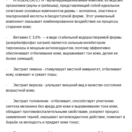
· HYASEALON 0,7% - мультифункциональный комплекс из морских
организмов (акулы и гребешка), представляющий собой идеальное
сочетание основных компонентов дермы – коллагена, эластина и
гиалуроновой кислоты в биодоступной форме. Этот уникальный
компонент оказывает комбинированное воздействие на процессы
старения кожи;
· Витамин С 3,0% - – в виде стабильной водорастворимой формы
(аскорбилфосфат натрия) является сильным ингибитором
тирозиназы и мощным антиоксидантом, поэтому эффективно
обеспечивает отбеливание кожи, выравнивает тон кожи, делая ее
более сияющей;
· Экстракт лимона - стимулирует местной иммунитет, отбеливает
кожу, освежает и сужает поры;
· Экстракт вереска - улучшает внешний вид и качество состояния
возрастной кожи;
· Экстракт толокнянки - отбеливает, способствует угнетению
синтеза меланина без вреда для кожи и выравниванию тона кожи,
обладает противовоспалительными свойствами, ускоряет процесс
заживления тканей, оказывает антиоксидантное действие, помогает в
борьбе за молодость и придает коже тонус;